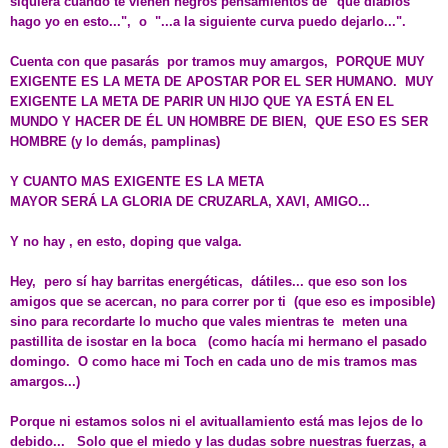
siquiera cuando te vienen negros pensamientos de "qué diablos
hago yo en esto...", o "...a la siguiente curva puedo dejarlo...".
Cuenta con que pasarás por tramos muy amargos, PORQUE MUY
EXIGENTE ES LA META DE APOSTAR POR EL SER HUMANO. MUY
EXIGENTE LA META DE PARIR UN HIJO QUE YA ESTÁ EN EL
MUNDO Y HACER DE ÉL UN HOMBRE DE BIEN, QUE ESO ES SER
HOMBRE (y lo demás, pamplinas)
Y CUANTO MAS EXIGENTE ES LA META
MAYOR SERÁ LA GLORIA DE CRUZARLA, XAVI, AMIGO...
Y no hay , en esto, doping que valga.
Hey, pero sí hay barritas energéticas, dátiles... que eso son los
amigos que se acercan, no para correr por ti (que eso es imposible)
sino para recordarte lo mucho que vales mientras te meten una
pastillita de isostar en la boca (como hacía mi hermano el pasado
domingo. O como hace mi Toch en cada uno de mis tramos mas
amargos...)
Porque ni estamos solos ni el avituallamiento está mas lejos de lo
debido... Solo que el miedo y las dudas sobre nuestras fuerzas, a