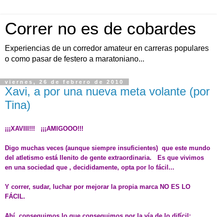
Correr no es de cobardes
Experiencias de un corredor amateur en carreras populares
o como pasar de festero a maratoniano...
viernes, 26 de febrero de 2010
Xavi, a por una nueva meta volante (por
Tina)
¡¡¡XAVIII!!! ¡¡¡AMIGOOO!!!
Digo muchas veces (aunque siempre insuficientes) que este mundo
del atletismo está llenito de gente extraordinaria. Es que vivimos
en una sociedad que , decididamente, opta por lo fácil...
Y correr, sudar, luchar por mejorar la propia marca NO ES LO
FÁCIL.
Ahí, conseguimos lo que conseguimos por la vía de lo difícil: