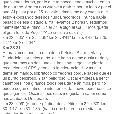
que vienen detrás, por lo que tampoco tienes mucho tiempo
de aburrirte. Andrea nos vuelve a grabar, por un lado y por el
otro. Al pasar por el 25, no valen rimas, me doy cuenta que
estoy explorando terrenos nunca recorridos...nunca había
pasado de esa distancia. Ya llevamos 2 horas y seguimos
manteniendo el ritmo. En el 27 le digo al Galli: "Mos queda
el gran fons de Puçol" "Açó ja està a casa" ;)
km 22: 4'35" km 23: 4'38" km 24: 4'41" km 25: 4'42" km 26:
4'41" km 27: 4'34"
Km 28-31
Ahora vamos por el paseo de la Petxina, Blanquerías y
Ciudadela, paralelos al río, este tramo no me gusta nada, ya
que entramos en dos túneles, bastante largos, se pierde la
recepción del GPS y con ello la referencia. Hay mucha
gente animando, sobretodo corredores porque saben que es
un punto peligroso. Y tan peligroso, Oscar empieza a sentir
calambres, nos giramos todos para darle ánimos, pero no
puede seguir el ritmo, lo intentamos de nuevo, pero nos dice
que sigamos...Oscar si lees esto, me gustaría saber como
has acabado. Un abrazo.
km 28: 4'09" (error de pérdida de satélite) km 29: 4'33" km
30: 4'47" km 31: 4'35" (habría que hacer una media para
saber los tiempos correctos.).