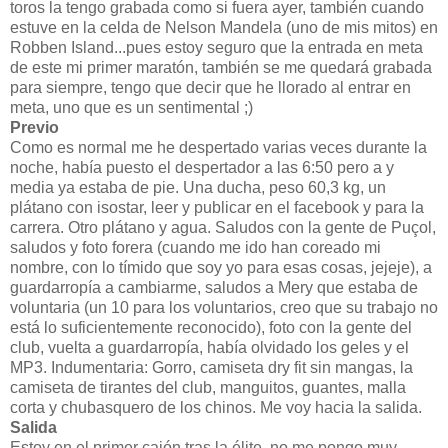
toros la tengo grabada como si fuera ayer, también cuando
estuve en la celda de Nelson Mandela (uno de mis mitos) en
Robben Island...pues estoy seguro que la entrada en meta
de este mi primer maratón, también se me quedará grabada
para siempre, tengo que decir que he llorado al entrar en
meta, uno que es un sentimental ;)
Previo
Como es normal me he despertado varias veces durante la
noche, había puesto el despertador a las 6:50 pero a y
media ya estaba de pie. Una ducha, peso 60,3 kg, un
plátano con isostar, leer y publicar en el facebook y para la
carrera. Otro plátano y agua. Saludos con la gente de Puçol,
saludos y foto forera (cuando me ido han coreado mi
nombre, con lo tímido que soy yo para esas cosas, jejeje), a
guardarropía a cambiarme, saludos a Mery que estaba de
voluntaria (un 10 para los voluntarios, creo que su trabajo no
está lo suficientemente reconocido), foto con la gente del
club, vuelta a guardarropía, había olvidado los geles y el
MP3. Indumentaria: Gorro, camiseta dry fit sin mangas, la
camiseta de tirantes del club, manguitos, guantes, malla
corta y chubasquero de los chinos. Me voy hacia la salida.
Salida
Estoy en el primer cajón tras la élite, no me pongo muy