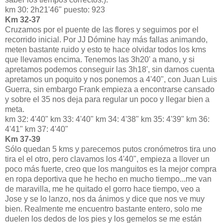
km 30: 2h21'46" puesto: 923
Km 32-37
Cruzamos por el puente de las flores y seguimos por el
recorrido inicial. Por JJ Dómine hay más fallas animando,
meten bastante ruido y esto te hace olvidar todos los kms
que llevamos encima. Tenemos las 3h20' a mano, y si
apretamos podemos conseguir las 3h18', sin darnos cuenta
apretamos un poquito y nos ponemos a 4'40", con Juan Luis
Guerra, sin embargo Frank empieza a encontrarse cansado
y sobre el 35 nos deja para regular un poco y llegar bien a
meta.
km 32: 4'40" km 33: 4'40" km 34: 4'38" km 35: 4'39" km 36:
4'41" km 37: 4'40"
Km 37-39
Sólo quedan 5 kms y parecemos putos cronómetros tira uno
tira el el otro, pero clavamos los 4'40", empieza a llover un
poco más fuerte, creo que los manguitos es la mejor compra
en ropa deportiva que he hecho en mucho tiempo...me van
de maravilla, me he quitado el gorro hace tiempo, veo a
Jose y se lo lanzo, nos da ánimos y dice que nos ve muy
bien. Realmente me encuentro bastante entero, solo me
duelen los dedos de los pies y los gemelos se me están