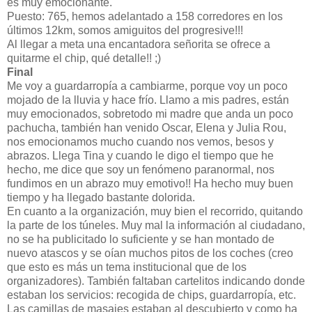
es muy emocionante.
Puesto: 765, hemos adelantado a 158 corredores en los
últimos 12km, somos amiguitos del progresive!!!
Al llegar a meta una encantadora señorita se ofrece a
quitarme el chip, qué detalle!! ;)
Final
Me voy a guardarropía a cambiarme, porque voy un poco
mojado de la lluvia y hace frío. Llamo a mis padres, están
muy emocionados, sobretodo mi madre que anda un poco
pachucha, también han venido Oscar, Elena y Julia Rou,
nos emocionamos mucho cuando nos vemos, besos y
abrazos. Llega Tina y cuando le digo el tiempo que he
hecho, me dice que soy un fenómeno paranormal, nos
fundimos en un abrazo muy emotivo!! Ha hecho muy buen
tiempo y ha llegado bastante dolorida.
En cuanto a la organización, muy bien el recorrido, quitando
la parte de los túneles. Muy mal la información al ciudadano,
no se ha publicitado lo suficiente y se han montado de
nuevo atascos y se oían muchos pitos de los coches (creo
que esto es más un tema institucional que de los
organizadores). También faltaban cartelitos indicando donde
estaban los servicios: recogida de chips, guardarropía, etc.
Las camillas de masajes estaban al descubierto y como ha