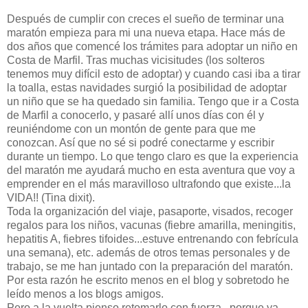
Después de cumplir con creces el sueño de terminar una
maratón empieza para mi una nueva etapa. Hace más de
dos años que comencé los trámites para adoptar un niño en
Costa de Marfil. Tras muchas vicisitudes (los solteros
tenemos muy difícil esto de adoptar) y cuando casi iba a tirar
la toalla, estas navidades surgió la posibilidad de adoptar
un niño que se ha quedado sin familia. Tengo que ir a Costa
de Marfil a conocerlo, y pasaré allí unos días con él y
reuniéndome con un montón de gente para que me
conozcan. Así que no sé si podré conectarme y escribir
durante un tiempo. Lo que tengo claro es que la experiencia
del maratón me ayudará mucho en esta aventura que voy a
emprender en el más maravilloso ultrafondo que existe...la
VIDA!! (Tina dixit).
Toda la organización del viaje, pasaporte, visados, recoger
regalos para los niños, vacunas (fiebre amarilla, meningitis,
hepatitis A, fiebres tifoides...estuve entrenando con febrícula
una semana), etc. además de otros temas personales y de
trabajo, se me han juntado con la preparación del maratón.
Por esta razón he escrito menos en el blog y sobretodo he
leído menos a los blogs amigos.
Pero a la vuelta pienso retomarlo con fuerza...porque ya