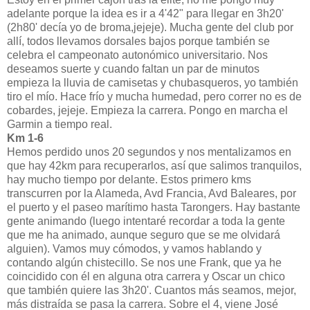
adelante porque la idea es ir a 4'42" para llegar en 3h20'
(2h80' decía yo de broma,jejeje). Mucha gente del club por
allí, todos llevamos dorsales bajos porque también se
celebra el campeonato autonómico universitario. Nos
deseamos suerte y cuando faltan un par de minutos
empieza la lluvia de camisetas y chubasqueros, yo también
tiro el mío. Hace frío y mucha humedad, pero correr no es de
cobardes, jejeje. Empieza la carrera. Pongo en marcha el
Garmin a tiempo real.
Km 1-6
Hemos perdido unos 20 segundos y nos mentalizamos en
que hay 42km para recuperarlos, así que salimos tranquilos,
hay mucho tiempo por delante. Estos primero kms
transcurren por la Alameda, Avd Francia, Avd Baleares, por
el puerto y el paseo marítimo hasta Tarongers. Hay bastante
gente animando (luego intentaré recordar a toda la gente
que me ha animado, aunque seguro que se me olvidará
alguien). Vamos muy cómodos, y vamos hablando y
contando algún chistecillo. Se nos une Frank, que ya he
coincidido con él en alguna otra carrera y Oscar un chico
que también quiere las 3h20'. Cuantos más seamos, mejor,
más distraída se pasa la carrera. Sobre el 4, viene José