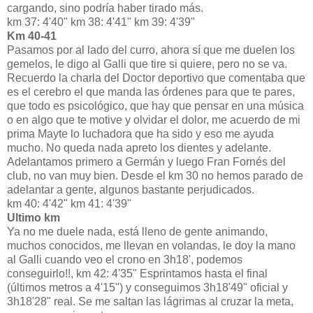
cargando, sino podría haber tirado más.
km 37: 4'40" km 38: 4'41" km 39: 4'39"
Km 40-41
Pasamos por al lado del curro, ahora sí que me duelen los
gemelos, le digo al Galli que tire si quiere, pero no se va.
Recuerdo la charla del Doctor deportivo que comentaba que
es el cerebro el que manda las órdenes para que te pares,
que todo es psicológico, que hay que pensar en una música
o en algo que te motive y olvidar el dolor, me acuerdo de mi
prima Mayte lo luchadora que ha sido y eso me ayuda
mucho. No queda nada apreto los dientes y adelante.
Adelantamos primero a Germán y luego Fran Fornés del
club, no van muy bien. Desde el km 30 no hemos parado de
adelantar a gente, algunos bastante perjudicados.
km 40: 4'42" km 41: 4'39"
Ultimo km
Ya no me duele nada, está lleno de gente animando,
muchos conocidos, me llevan en volandas, le doy la mano
al Galli cuando veo el crono en 3h18', podemos
conseguirlo!!, km 42: 4'35" Esprintamos hasta el final
(últimos metros a 4'15") y conseguimos 3h18'49" oficial y
3h18'28" real. Se me saltan las lágrimas al cruzar la meta,