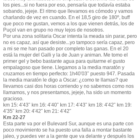
los pies...si no fuera por eso, pensaría que todavía estaba
sobando, jejeje. El ritmo que llevamos es cómodo y vamos
charlando de vez en cuando. En el 18,5 giro de 180º, buff
que poco me gustan, vemos a los que vienen detrás, los de
Puçol van en grupo no muy lejos de nosotros.
Por una zona solitaria Oscar intenta la meada sin parar, pero
no es capaz, así que desiste...yo tampoco sería capaz, pero
a mi se me han pasado por completo las ganas. En el 20
está la mujer del Galli y la de Juan y animan. Me tomo el
primer gel y bebo bastante agua para quitarme el gusto
empalagoso que tiene. Llegamos a la media maratón y
cruzamos en tiempo perfecto: 1h40'03" puesto 947. Pasada
la media maratón le digo a Oscar: ¿como te llamas? que
llevamos casi dos horas corriendo y no sabemos como nos
llamamos, y nos presentamos, jejeje, ha sido un momento
gracioso.
km 15: 4'43" km 16: 4'40" km 17: 4'43" km 18: 4'42" km 19:
4'35" km 20: 4'42" km 21: 4'42"
Km 22-27
Esta parte va por el Bulevard Sur, aunque es una parte con
poco movimiento se ha puesto una falla a montar bastante
jaleo, y puedes ver a la gente que va delante y después los