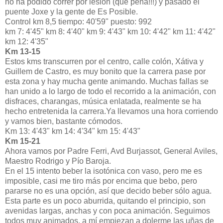
no ha podido correr por lesión (qué pena!!!) y pasado el
puente Joxe y la gente de Es Posible.
Control km 8,5 tiempo: 40'59" puesto: 992
km 7: 4'45" km 8: 4'40" km 9: 4'43" km 10: 4'42" km 11: 4'42"
km 12: 4'35"
Km 13-15
Estos kms transcurren por el centro, calle colón, Xátiva y
Guillem de Castro, es muy bonito que la carrera pase por
esta zona y hay mucha gente animando. Muchas fallas se
han unido a lo largo de todo el recorrido a la animación, con
disfraces, charangas, música enlatada, realmente se ha
hecho entretenida la carrera.Ya llevamos una hora corriendo
y vamos bien, bastante cómodos.
Km 13: 4'43" km 14: 4'34" km 15: 4'43"
Km 15-21
Ahora vamos por Padre Ferri, Avd Burjassot, General Aviles,
Maestro Rodrigo y Pío Baroja.
En el 15 intento beber la isotónica con vaso, pero me es
imposible, casi me tiro más por encima que bebo, pero
pararse no es una opción, así que decido beber sólo agua.
Esta parte es un poco aburrida, quitando el principio, son
avenidas largas, anchas y con poca animación. Seguimos
todos muy animados, a mí empiezan a dolerme las uñas de