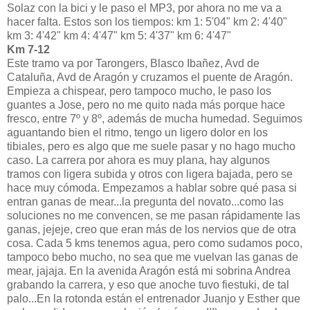
Solaz con la bici y le paso el MP3, por ahora no me va a
hacer falta. Estos son los tiempos: km 1: 5'04" km 2: 4'40"
km 3: 4'42" km 4: 4'47" km 5: 4'37" km 6: 4'47"
Km 7-12
Este tramo va por Tarongers, Blasco Ibañez, Avd de
Cataluña, Avd de Aragón y cruzamos el puente de Aragón.
Empieza a chispear, pero tampoco mucho, le paso los
guantes a Jose, pero no me quito nada más porque hace
fresco, entre 7º y 8º, además de mucha humedad. Seguimos
aguantando bien el ritmo, tengo un ligero dolor en los
tibiales, pero es algo que me suele pasar y no hago mucho
caso. La carrera por ahora es muy plana, hay algunos
tramos con ligera subida y otros con ligera bajada, pero se
hace muy cómoda. Empezamos a hablar sobre qué pasa si
entran ganas de mear...la pregunta del novato...como las
soluciones no me convencen, se me pasan rápidamente las
ganas, jejeje, creo que eran más de los nervios que de otra
cosa. Cada 5 kms tenemos agua, pero como sudamos poco,
tampoco bebo mucho, no sea que me vuelvan las ganas de
mear, jajaja. En la avenida Aragón está mi sobrina Andrea
grabando la carrera, y eso que anoche tuvo fiestuki, de tal
palo...En la rotonda están el entrenador Juanjo y Esther que